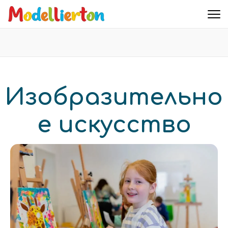
Familienclub Modellierton e.V.
Изобразительно
е искусство