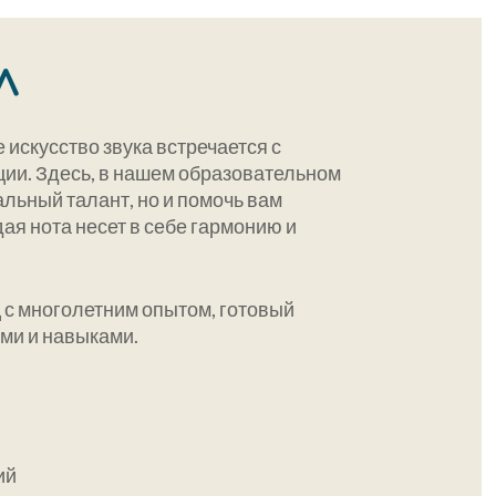
л
 искусство звука встречается с
ии. Здесь, в нашем образовательном
альный талант, но и помочь вам
ая нота несет в себе гармонию и
с многолетним опытом, готовый
ми и навыками.
ий