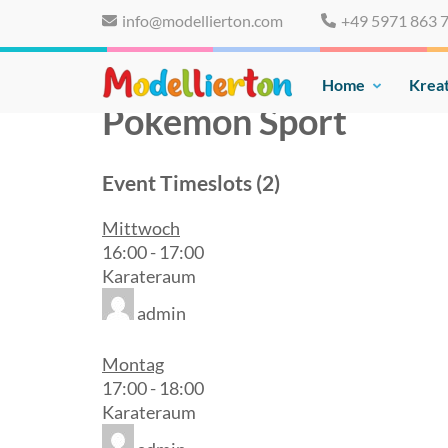
Skip
info@modellierton.com
+49 5971 863 
to
content
(Press
Home
Kreat
Familienclub Modelliert
Enter)
Pokemon Sport
Event Timeslots (2)
Mittwoch
16:00
-
17:00
Karateraum
admin
Montag
17:00
-
18:00
Karateraum