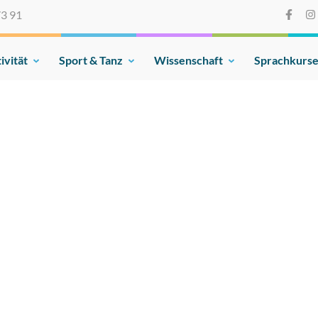
73 91
ivität
Sport & Tanz
Wissenschaft
Sprachkurs
on e.V.