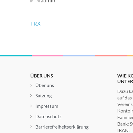
admin
Beitrags-
TRX
Navigation
ÜBER UNS
WIE KÖ
UNTER
Über uns
Dazu ka
Satzung
auf das
Vereins
Impressum
Kontoin
Datenschutz
Familie
Bank: S
Barrierefreiheitserklärung
IBAN: