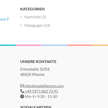
KATEGORIEN
Nachricht
(2)
mon F
Pädagogen
(24)
UNSERE KONTAKTE
Emsstraße 52/54,
48429 Rheine
info@modellierton.com
+49 5971 863 73 91
Mo–Fr 9:30 - 15:30
SOZIALE MEDIEN