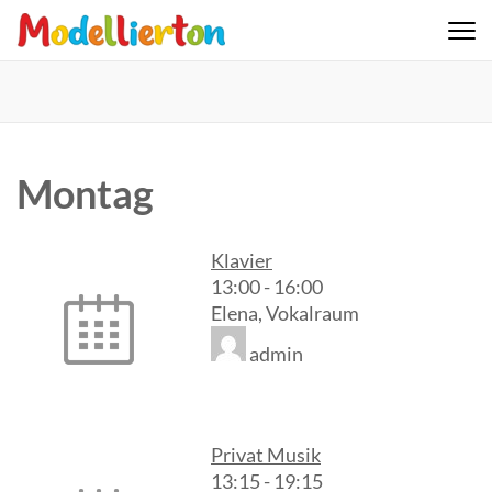
Skip
to
Familienclub Modellierton e.V.
content
(Press
Enter)
Montag
Klavier
13:00
-
16:00
Elena, Vokalraum
admin
Privat Musik
13:15
-
19:15