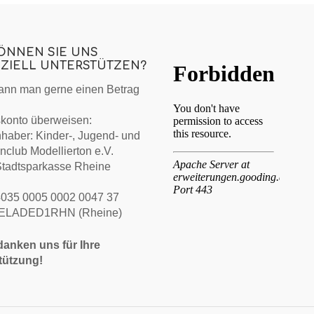
KÖNNEN SIE UNS
NZIELL UNTERSTÜTZEN?
ann man gerne einen Betrag
skonto überweisen:
haber: Kinder-, Jugend- und
nclub Modellierton e.V.
Stadtsparkasse Rheine
035 0005 0002 0047 37
WELADED1RHN (Rheine)
danken uns für Ihre
tützung!