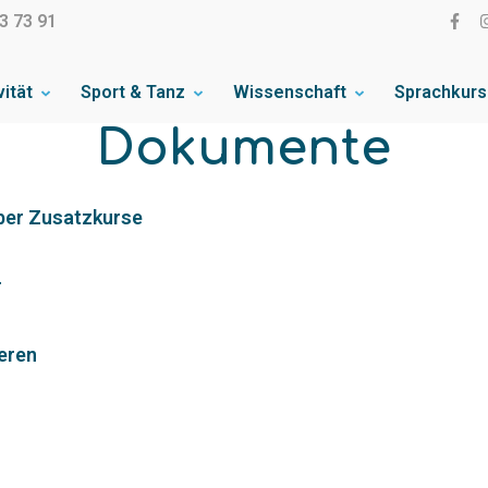
3 73 91
vität
Sport & Tanz
Wissenschaft
Sprachkur
on e.V.
Dokumente
über Zusatzkurse
r
eren