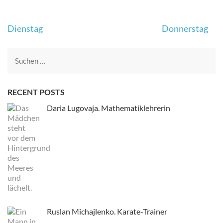
Beitrags-
Dienstag
Donnerstag
Navigation
Suche
nach:
RECENT POSTS
Daria Lugovaja. Mathematiklehrerin
Ruslan Michajlenko. Karate-Trainer