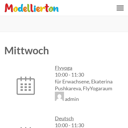
Skip
to
Familienclub Modellierton e.V.
content
(Press
Enter)
Mittwoch
Flyyoga
10:00
-
11:30
für Erwachsene, Ekaterina
Pushkareva, FlyYogaraum
admin
Deutsch
10:00
-
11:30