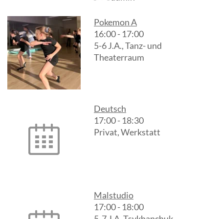
Pokemon A
16:00
-
17:00
5-6 J.A., Tanz- und
Theaterraum
Deutsch
17:00
-
18:30
Privat, Werkstatt
Malstudio
17:00
-
18:00
5-7 J.A. Tsykhanchuk