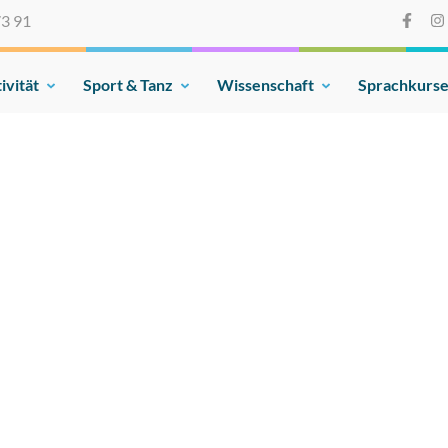
73 91
ivität
Sport & Tanz
Wissenschaft
Sprachkurs
on e.V.