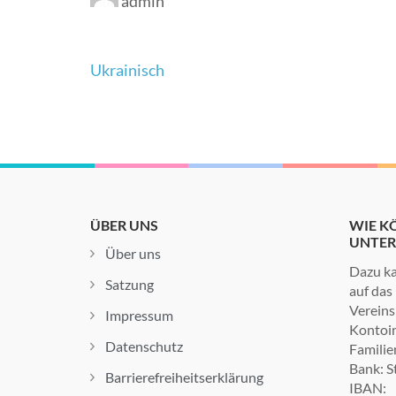
admin
Beitrags-
Ukrainisch
Navigation
ÜBER UNS
WIE KÖ
UNTER
Über uns
Dazu ka
Satzung
auf das
Vereins
Impressum
Kontoin
Datenschutz
Familie
Bank: S
Barrierefreiheitserklärung
IBAN: