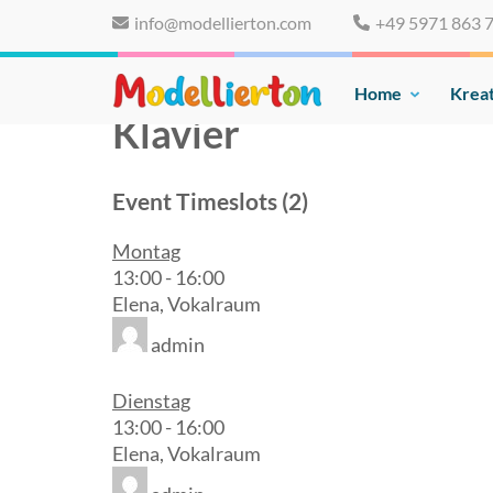
Skip
info@modellierton.com
+49 5971 863 
to
content
(Press
Home
Kreat
Familienclub Modelliert
Enter)
Klavier
Event Timeslots (2)
Montag
13:00
-
16:00
Elena, Vokalraum
admin
Dienstag
13:00
-
16:00
Elena, Vokalraum