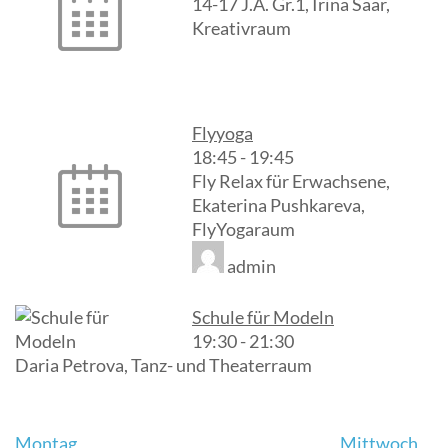
14-17 J.A. Gr.1, Irina Saar,
Kreativraum
Flyyoga
18:45
-
19:45
Fly Relax für Erwachsene,
Ekaterina Pushkareva,
FlyYogaraum
admin
Schule für Modeln
19:30
-
21:30
Daria Petrova, Tanz- und Theaterraum
Beitrags-
Montag
Mittwoch