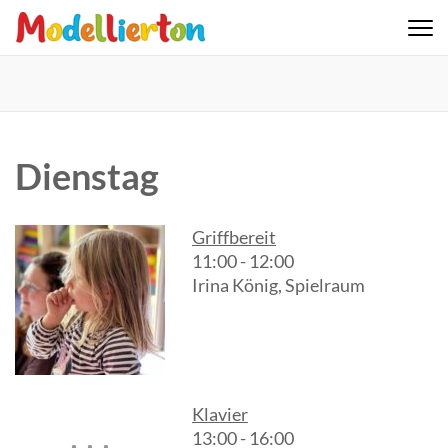
Skip
to
Familienclub Modellierton e.V.
content
(Press
Enter)
Dienstag
Griffbereit
11:00
-
12:00
Irina König, Spielraum
Klavier
13:00
-
16:00