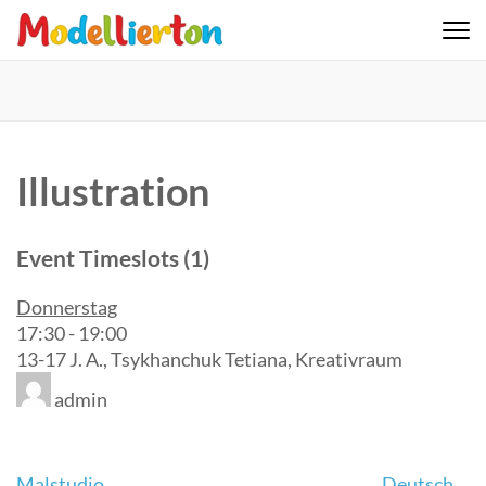
Skip
to
Familienclub Modellierton e.V.
content
(Press
Enter)
Illustration
Event Timeslots (1)
Donnerstag
17:30
-
19:00
13-17 J. A., Tsykhanchuk Tetiana, Kreativraum
admin
Malstudio
Deutsch