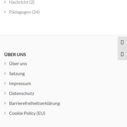
Nachricht
(2)
Pädagogen
(24)
TOG
ÜBER UNS
TOG
Über uns
Satzung
Impressum
Datenschutz
Barrierefreiheitserklärung
Cookie Policy (EU)