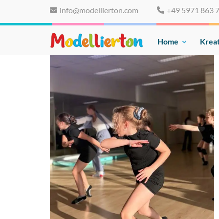
Skip
info@modellierton.com
+49 5971 863 
to
content
(Press
Home
Kreat
Familienclub Modelliert
Enter)