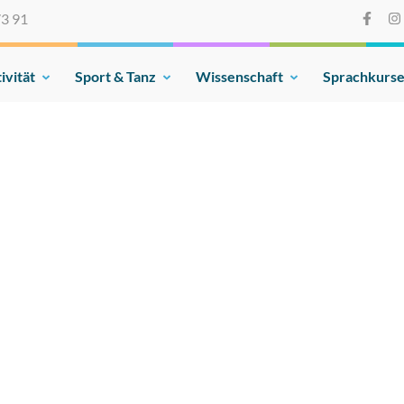
73 91
ivität
Sport & Tanz
Wissenschaft
Sprachkurs
on e.V.