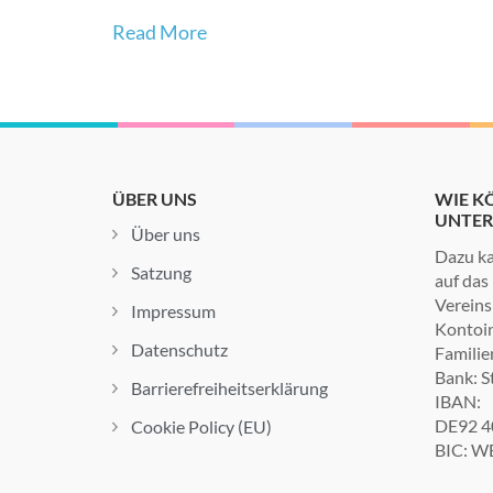
Read More
ÜBER UNS
WIE KÖ
UNTER
Über uns
Dazu ka
Satzung
auf das
Vereins
Impressum
Kontoin
Datenschutz
Familie
Bank: S
Barrierefreiheitserklärung
IBAN:
DE92 4
Cookie Policy (EU)
BIC: W