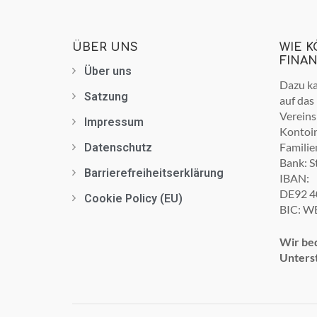
ÜBER UNS
WIE 
FINA
Über uns
Dazu ka
Satzung
auf das
Vereins
Impressum
Kontoin
Familie
Datenschutz
Bank: S
Barrierefreiheitserklärung
IBAN:
DE92 4
Cookie Policy (EU)
BIC: W
Wir bed
Unters