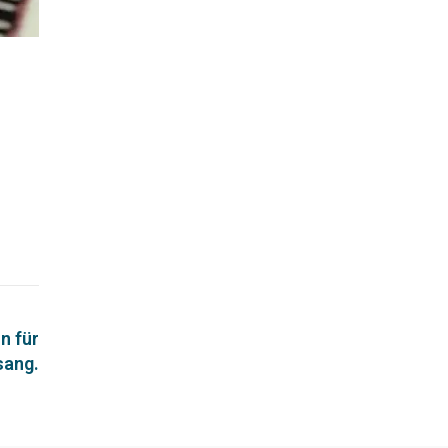
n für
ang.