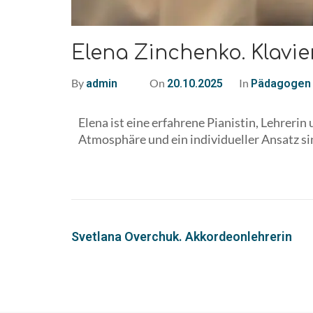
Elena Zinchenko. Klavie
By
On
In
admin
20.10.2025
Pädagogen
Elena ist eine erfahrene Pianistin, Lehrerin
Atmosphäre und ein individueller Ansatz si
Svetlana Overchuk. Akkordeonlehrerin