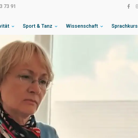
3 73 91
vität
Sport & Tanz
Wissenschaft
Sprachkur
on e.V.