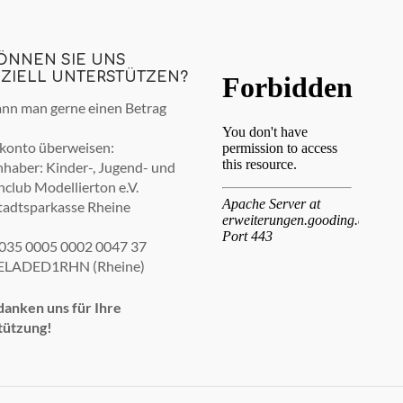
KÖNNEN SIE UNS
NZIELL UNTERSTÜTZEN?
nn man gerne einen Betrag
konto überweisen:
haber: Kinder-, Jugend- und
nclub Modellierton e.V.
tadtsparkasse Rheine
035 0005 0002 0047 37
ELADED1RHN (Rheine)
anken uns für Ihre
tützung!