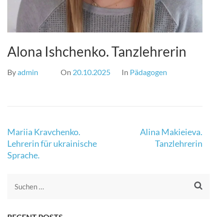
Alona Ishchenko. Tanzlehrerin
By
admin
On
20.10.2025
In
Pädagogen
Beitrags-
Mariia Kravchenko.
Alina Makieieva.
Lehrerin für ukrainische
Tanzlehrerin
Navigation
Sprache.
Suche
nach:
RECENT POSTS