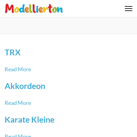
Skip
to
Familienclub Modellierton e.V.
content
(Press
Enter)
TRX
Read More
Akkordeon
Read More
Karate Kleine
Read More