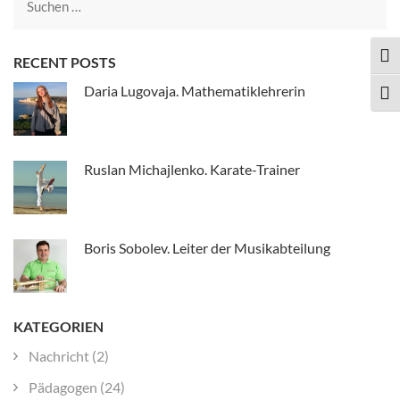
Suche
nach:
TOG
RECENT POSTS
Daria Lugovaja. Mathematiklehrerin
TOG
Ruslan Michajlenko. Karate-Trainer
Boris Sobolev. Leiter der Musikabteilung
KATEGORIEN
Nachricht
(2)
Pädagogen
(24)