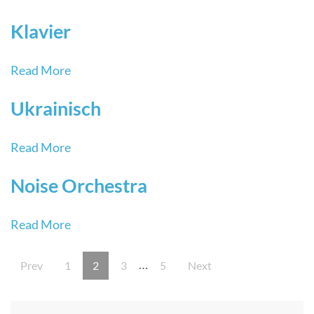
Klavier
Read More
Ukrainisch
Read More
Noise Orchestra
Read More
Seitennummerierung
…
Page
Page
Page
Page
Prev
1
2
3
5
Next
der
Beiträge