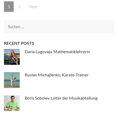
Seitennummerierung
Page
Page
1
2
Next
der
Beiträge
Suche
nach:
RECENT POSTS
Daria Lugovaja. Mathematiklehrerin
Ruslan Michajlenko. Karate-Trainer
Boris Sobolev. Leiter der Musikabteilung