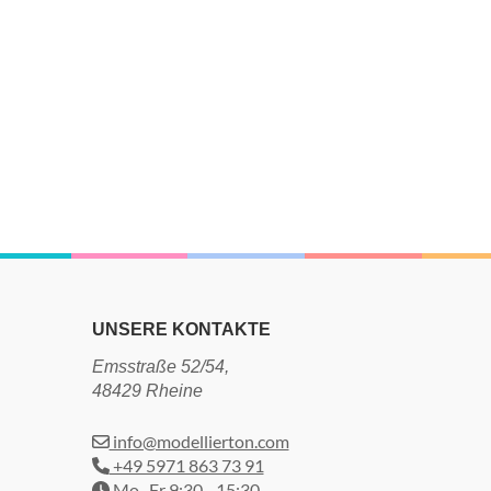
UNSERE KONTAKTE
Emsstraße 52/54,
48429 Rheine
info@modellierton.com
+49 5971 863 73 91
Mo–Fr 9:30 - 15:30