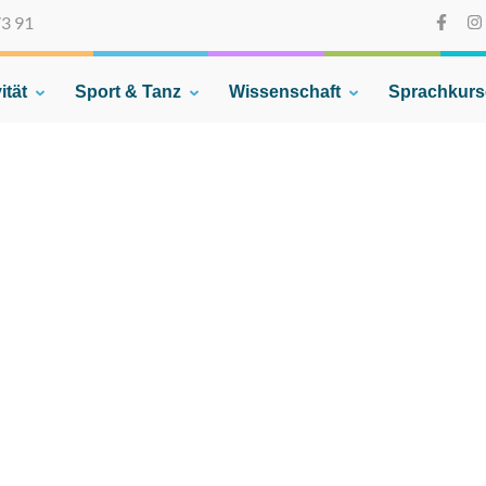
73 91
ität
Sport & Tanz
Wissenschaft
Sprachkurs
on e.V.