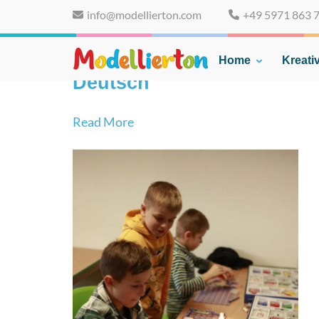
Skip
info@modellierton.com
+49 5971 863 
to
content
(Press
Home
Kreativ
Familienclub Modelliert
Enter)
Deutsch
Read More