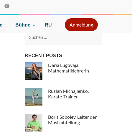
Anmeldung
e
Bühne
RU
Suche
nach:
RECENT POSTS
Daria Lugovaja.
Mathematiklehrerin
Ruslan Michajlenko.
Karate-Trainer
Boris Sobolev. Leiter der
Musikabteilung